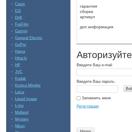
Casio
гарантия
DJI
сборка
артикул
Drift
FujiFilm
доп.информация
Garmin
General Electric
GoPro
Hama
Авторизуйте
Hitachi
HP
Введите Ваш e-mail:
JVC
Kodak
Введите Ваш пароль:
Konica Minolta
Во
Leica
Запомнить меня
Liquid Image
Lytro
Регистрация
Midland
Mystery
Nikon
Назад