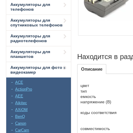
Аккумуляторы для
телефонов
Аккумуляторы для
спутниковых телефонов
Аккумуляторы для
радиотелефонов
Аккумуляторы для
Находится в раз
планшетов
Аккумуляторы для фото и
Описание
видеокамер
ACE
цвет
ActionPro
тип
AEE
емкость
напряжение (В)
Aikitec
AXiOM
коды соответствия
BenQ
Canon
совместимость
CarCam