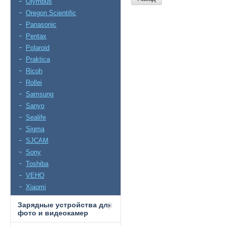
Olympus
Oregon Scientific
Panasonic
Pentax
Polaroid
Praktica
Ricoh
Rollei
Samsung
Sanyo
Sealife
Sigma
SJCAM
Sony
Toshiba
VEHO
Xiaomi
Зарядные устройства для
фото и видеокамер