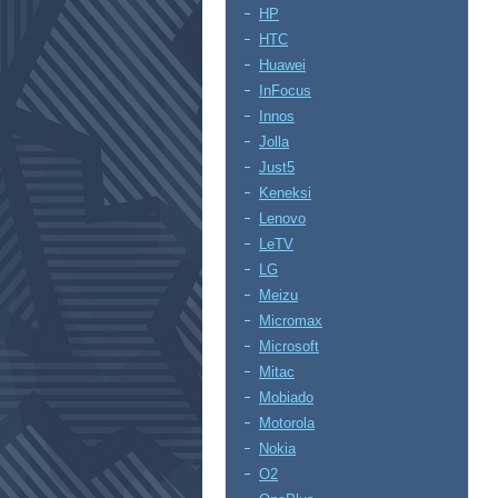
HP
HTC
Huawei
InFocus
Innos
Jolla
Just5
Keneksi
Lenovo
LeTV
LG
Meizu
Micromax
Microsoft
Mitac
Mobiado
Motorola
Nokia
O2