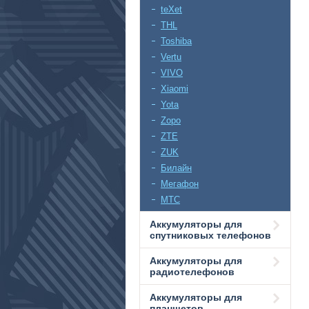
teXet
THL
Toshiba
Vertu
VIVO
Xiaomi
Yota
Zopo
ZTE
ZUK
Билайн
Мегафон
МТС
Аккумуляторы для
спутниковых телефонов
Аккумуляторы для
радиотелефонов
Аккумуляторы для
планшетов