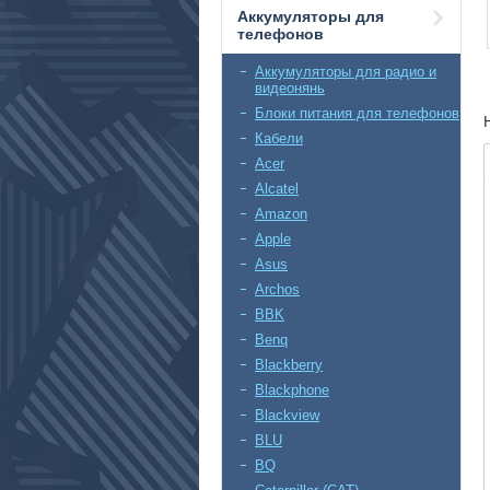
Аккумуляторы для
телефонов
Аккумуляторы для радио и
видеонянь
Блоки питания для телефонов
Кабели
Acer
Alcatel
Amazon
Apple
Asus
Archos
BBK
Benq
Blackberry
Blackphone
Blackview
BLU
BQ