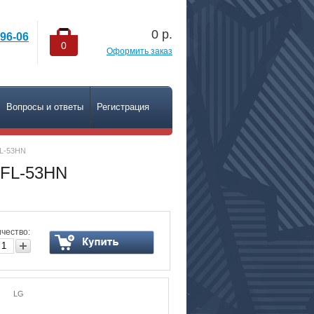
0
р.
-96-06
0
Оформить заказ
Вопросы и ответы
Регистрация
FL-53HN
 FL-53HN
чество:
LG