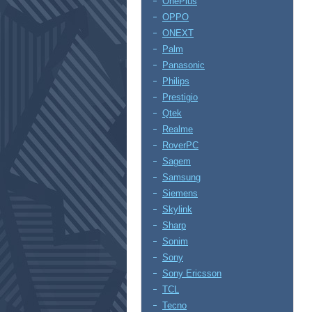
OnePlus
OPPO
ONEXT
Palm
Panasonic
Philips
Prestigio
Qtek
Realme
RoverPC
Sagem
Samsung
Siemens
Skylink
Sharp
Sonim
Sony
Sony Ericsson
TCL
Tecno