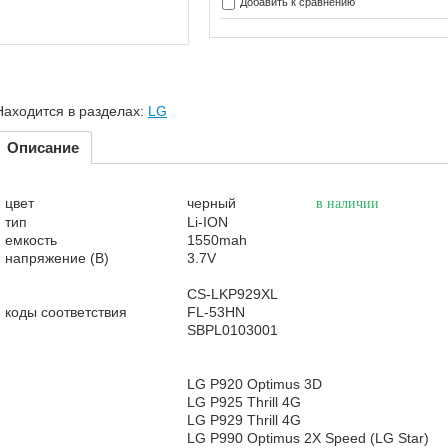
Добавить к сравнению
Находится в разделах:
LG
Описание
цвет
черный
в наличии
тип
Li-ION
емкость
1550mah
напряжение (В)
3.7V
CS-LKP929XL
коды соответствия
FL-53HN
SBPL0103001
LG P920 Optimus 3D
LG P925 Thrill 4G
LG P929 Thrill 4G
LG P990 Optimus 2X Speed (LG Star)