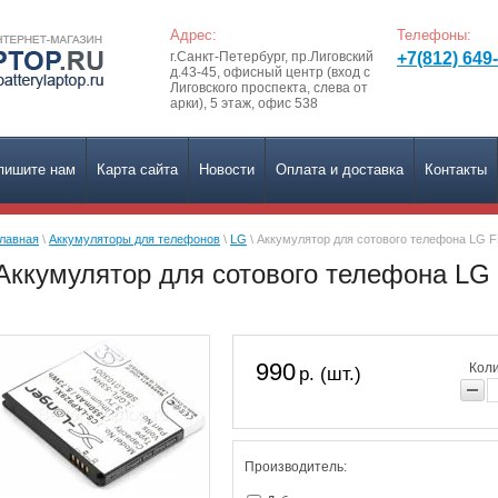
Адрес:
Телефоны:
г.Санкт-Петербург, пр.Лиговский
+7(812) 649
д.43-45, офисный центр (вход с
Лиговского проспекта, слева от
арки), 5 этаж, офис 538
пишите нам
Карта сайта
Новости
Оплата и доставка
Контакты
лавная
\
Аккумуляторы для телефонов
\
LG
\ Аккумулятор для сотового телефона LG 
Аккумулятор для сотового телефона LG
990
Коли
р. (шт.)
Производитель: