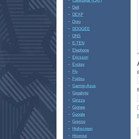
Caterpillar (CAT)
Dell
DEXP
Doro
DOOGEE
DNS
E-TEN
Elephone
Ericsson
Explay
Fly
Fujitsu
Garmin-Asus
Gigabyte
Ginzzu
Gionee
Google
Gresso
Highscreen
Hisense