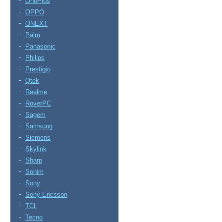
OnePlus
OPPO
ONEXT
Palm
Panasonic
Philips
Prestigio
Qtek
Realme
RoverPC
Sagem
Samsung
Siemens
Skylink
Sharp
Sonim
Sony
Sony Ericsson
TCL
Tecno