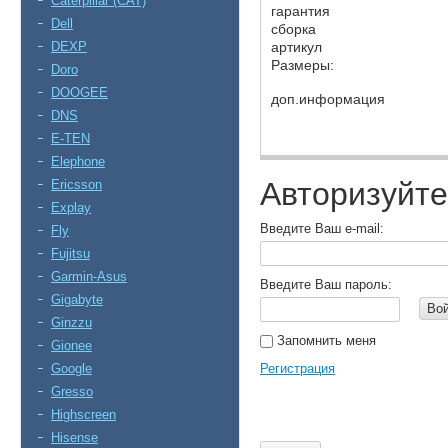
Caterpillar (CAT)
гарантия
Dell
сборка
DEXP
артикул
Размеры:
Doro
DOOGEE
доп.информация
DNS
E-TEN
Elephone
Авторизуйте
Ericsson
Explay
Введите Ваш e-mail:
Fly
Fujitsu
Garmin-Asus
Введите Ваш пароль:
Gigabyte
Во
Ginzzu
Запомнить меня
Gionee
Google
Регистрация
Gresso
Highscreen
Hisense