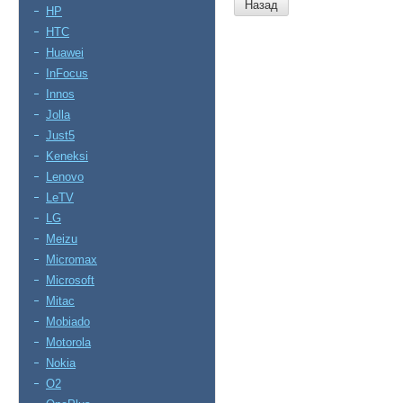
Назад
HP
HTC
Huawei
InFocus
Innos
Jolla
Just5
Keneksi
Lenovo
LeTV
LG
Meizu
Micromax
Microsoft
Mitac
Mobiado
Motorola
Nokia
O2