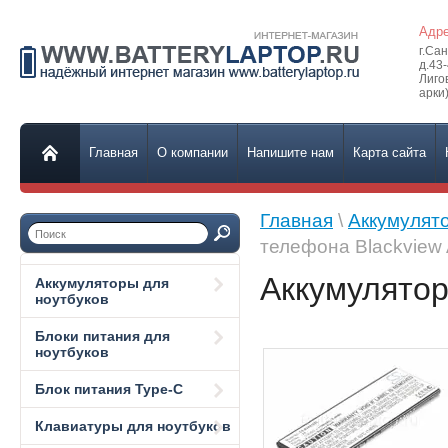
Адре
г.Са
д.43
Лиго
арки)
Главная
О компании
Напишите нам
Карта сайта
Главная
\
Аккумулят
телефона Blackview
Аккумулятор
Аккумуляторы для
ноутбуков
Блоки питания для
ноутбуков
Блок питания Type-C
Клавиатуры для ноутбуков