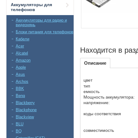
Аккумуляторы для
телефонов
Аккумуляторы для радио и
видеонянь
Блоки питания для телефонов
Кабели
Acer
Находится в раз
Alcatel
Amazon
Описание
Apple
Asus
цвет
Archos
тип
BBK
емкость
Benq
Мощность аккумулятора:
напряжение:
Blackberry
Blackphone
коды соответствия
Blackview
BLU
совместимость
BQ