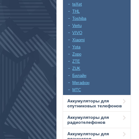
teXet
THL
Toshiba
Vertu
VIVO
Xiaomi
Yota
Zopo
ZTE
ZUK
Билайн
Мегафон
МТС
Аккумуляторы для
спутниковых телефонов
Аккумуляторы для
радиотелефонов
Аккумуляторы для
планшетов