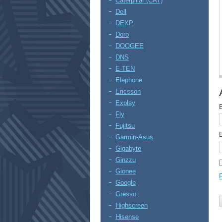
Caterpillar (CAT)
Dell
DEXP
Doro
DOOGEE
DNS
E-TEN
Elephone
Ericsson
Explay
Fly
Fujitsu
Garmin-Asus
Gigabyte
Ginzzu
Gionee
Google
Gresso
Highscreen
Hisense