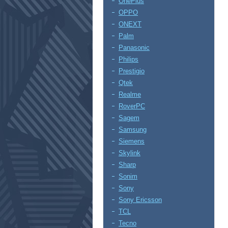
OnePlus
OPPO
ONEXT
Palm
Panasonic
Philips
Prestigio
Qtek
Realme
RoverPC
Sagem
Samsung
Siemens
Skylink
Sharp
Sonim
Sony
Sony Ericsson
TCL
Tecno