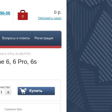
0
р.
-96-06
0
Оформить заказ
Вопросы и ответы
Регистрация
e 6, 6 Pro, 6s (BLP757)
6, 6 Pro, 6s
чество:
Cameron Sino