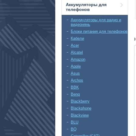
Аккумуляторы для
телефонов
Аккумуляторы для радио и
видеонянь
Блоки питания для телефонов
Кабели
Acer
Alcatel
Amazon
Apple
Asus
Archos
BBK
Benq
Blackberry
Blackphone
Blackview
BLU
BQ