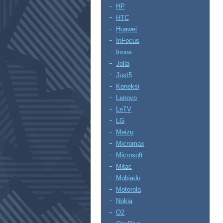
HP
HTC
Huawei
InFocus
Innos
Jolla
Just5
Keneksi
Lenovo
LeTV
LG
Meizu
Micromax
Microsoft
Mitac
Mobiado
Motorola
Nokia
O2