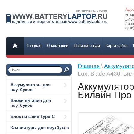
Адре
г.Са
д.43
Лиго
арки)
Главная
О компании
Напишите нам
Карта сайта
Главная
\
Аккумулят
Lux, Blade A430, Би
Аккумулятор
Аккумуляторы для
ноутбуков
Билайн Про
Блоки питания для
ноутбуков
Блок питания Type-C
Клавиатуры для ноутбуков