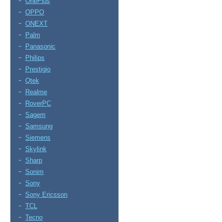
OnePlus
OPPO
ONEXT
Palm
Panasonic
Philips
Prestigio
Qtek
Realme
RoverPC
Sagem
Samsung
Siemens
Skylink
Sharp
Sonim
Sony
Sony Ericsson
TCL
Tecno