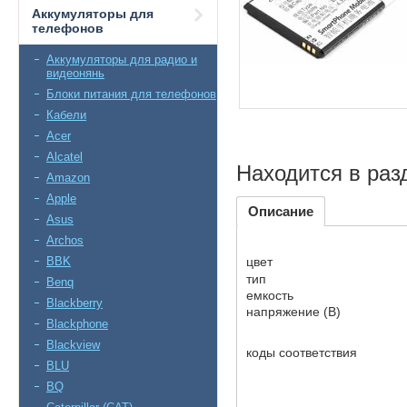
Аккумуляторы для
телефонов
Аккумуляторы для радио и
видеонянь
Блоки питания для телефонов
Кабели
Acer
Alcatel
Находится в раз
Amazon
Apple
Описание
Asus
Archos
BBK
цвет
тип
Benq
емкость
Blackberry
напряжение (В)
Blackphone
Blackview
коды соответствия
BLU
BQ