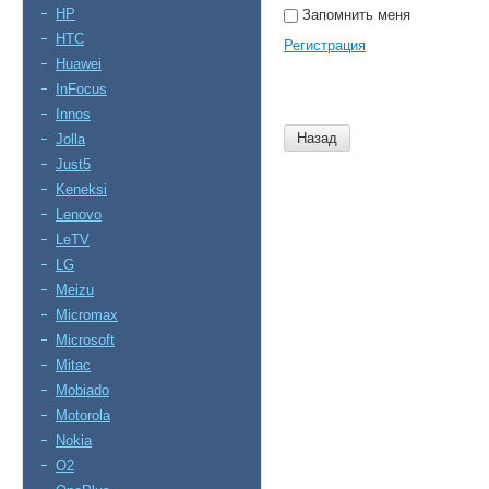
HP
Запомнить меня
HTC
Регистрация
Huawei
InFocus
Innos
Назад
Jolla
Just5
Keneksi
Lenovo
LeTV
LG
Meizu
Micromax
Microsoft
Mitac
Mobiado
Motorola
Nokia
O2