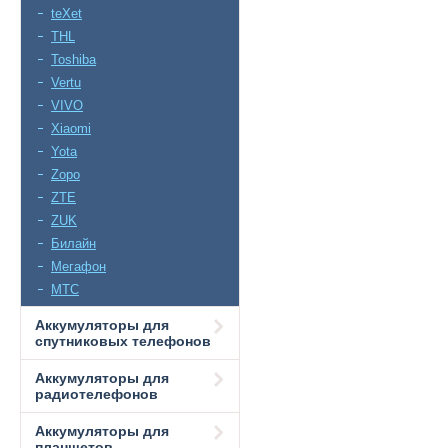
teXet
THL
Toshiba
Vertu
VIVO
Xiaomi
Yota
Zopo
ZTE
ZUK
Билайн
Мегафон
МТС
Аккумуляторы для
спутниковых телефонов
Аккумуляторы для
радиотелефонов
Аккумуляторы для
планшетов