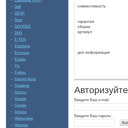
Caterpillar (CAT)
совместимость
Dell
DEXP
Doro
гарантия
DOOGEE
сборка
артикул
DNS
E-TEN
Elephone
доп.информация
Ericsson
Explay
Fly
Fujitsu
Garmin-Asus
Gigabyte
Авторизуйте
Ginzzu
Gionee
Введите Ваш e-mail:
Google
Gresso
Введите Ваш пароль:
Highscreen
Во
Hisense