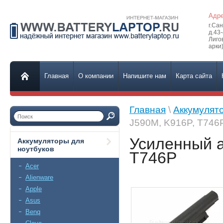
Адре
г.Са
д.43
Лиго
арки)
Главная
О компании
Напишите нам
Карта сайта
Главная
\
Аккумулят
J590M, K916P, T746
Усиленный а
Аккумуляторы для
ноутбуков
T746P
Acer
Alienware
Apple
Asus
Benq