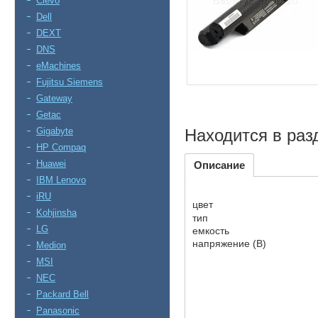
Clevo
Dell
DEXT
DNS
eMachines
Fujitsu Siemens
Gateway
Getac
Gigabyte
Находится в раз
HP Compaq
Huawei
Описание
IBM Lenovo
iRU
цвет
Kohjinsha
тип
LG
емкость
напряжение (В)
Medion
MSI
NEC
Packard Bell
Panasonic